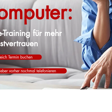
omputer:
-Training für mehr
stvertrauen
eich Termin buchen
ieber vorher nochmal telefonieren