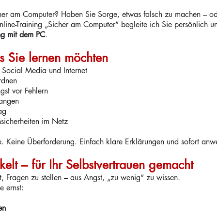
her am Computer? Haben Sie Sorge, etwas falsch zu machen – ode
ine-Training „Sicher am Computer“ begleite ich Sie persönlich und
g mit dem PC
.
s Sie lernen möchten
Social Media und Internet
rdnen
gst vor Fehlern
fangen
ag
sicherheiten im Netz
fe. Keine Überforderung. Einfach klare Erklärungen und sofort an
elt – für Ihr Selbstvertrauen gemacht
t, Fragen zu stellen – aus Angst, „zu wenig“ zu wissen.
e ernst:
en