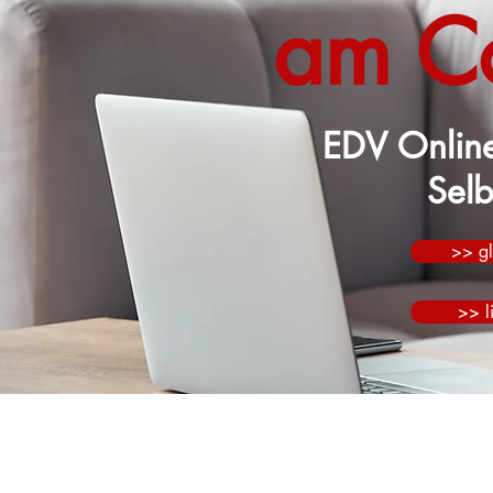
am C
EDV Online
Selb
>> gl
>> l